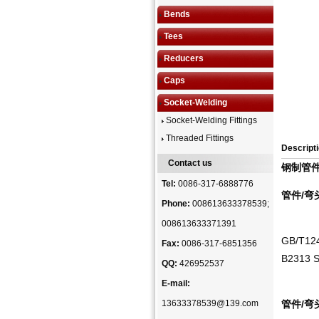
Bends
Tees
Reducers
Caps
Socket-Welding
Socket-Welding Fittings
Threaded Fittings
Descripti
Contact us
钢制管
Tel:
0086-317-6888776
管件/弯
Phone:
008613633378539;
008613633371391
GB/T124
Fax:
0086-317-6851356
B2313 S
QQ:
426952537
E-mail:
13633378539@139.com
管件/弯