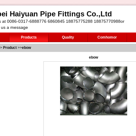
ei Haiyuan Pipe Fittings Co.,Ltd
us at 0086-0317-6888776 6860845 18875775288 18875770988or
 us a message
Products
Quality
Comhomor
>
Product
>>
ebow
ebow