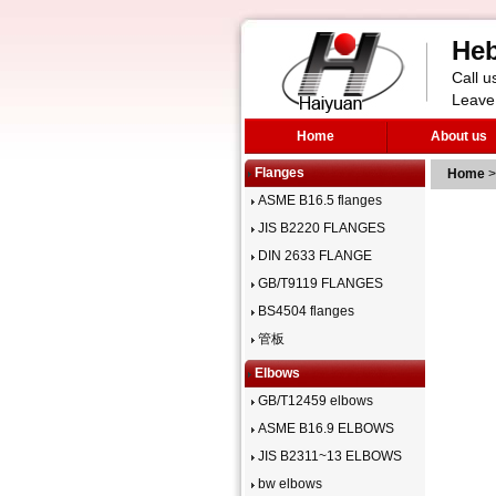
Heb
Call 
Leave
Home
About us
Flanges
Home
>
ASME B16.5 flanges
JIS B2220 FLANGES
DIN 2633 FLANGE
GB/T9119 FLANGES
BS4504 flanges
管板
Elbows
GB/T12459 elbows
ASME B16.9 ELBOWS
JIS B2311~13 ELBOWS
bw elbows